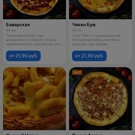
Баварская
Чикен Бум
30 см
30 см
Томатная основа, сыр
Соус "Ранч", сыр моцарелла,
моцарелла, колбаски, огурцы
болгарский перец, наггетсы
маринованные, сыр брынза, соус
куриные, сыр чеддер.
"Барбекю".
от 21,90 руб.
от 21,90 руб.
ХИТ