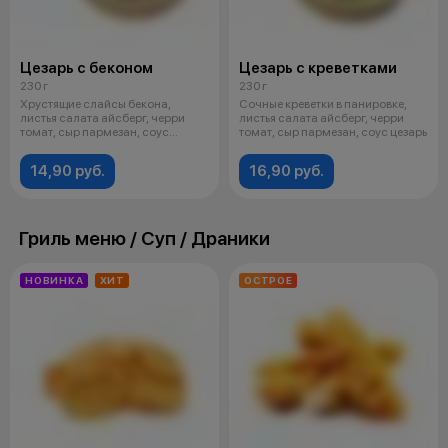
Цезарь с беконом
Цезарь с креветками
230 г
230 г
Хрустящие слайсы бекона,
Сочные креветки в панировке,
листья салата айсберг, черри
листья салата айсберг, черри
томат, сыр пармезан, соус
томат, сыр пармезан, соус цезарь
цезарь, пе
14,90 руб.
16,90 руб.
Гриль меню / Суп / Драники
НОВИНКА
ХИТ
ОСТРОЕ