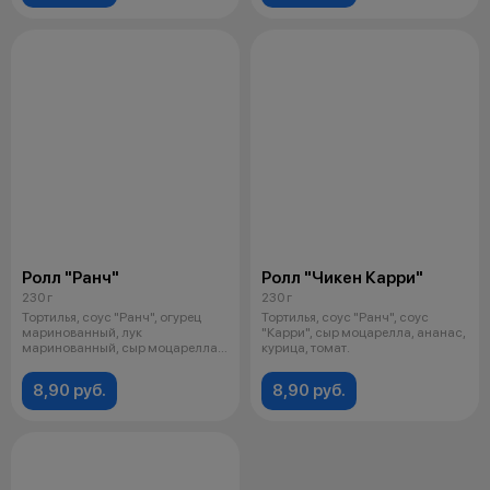
Ролл "Ранч"
Ролл "Чикен Карри"
230 г
230 г
Тортилья, соус "Ранч", огурец
Тортилья, соус "Ранч", соус
маринованный, лук
"Карри", сыр моцарелла, ананас,
маринованный, сыр моцарелла,
курица, томат.
курица, томат
8,90 руб.
8,90 руб.