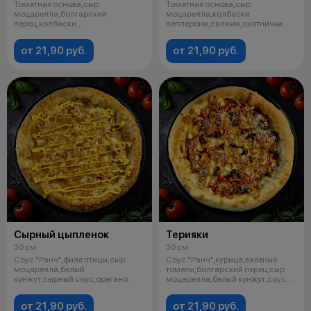
Томатная основа,сыр
Томатная основа,сыр
моцарелла,болгарский
моцарелла,колбаски
перец,колбаски
пепперони,салями,охотничьи
пепперони(пикантные),орегано.
колбаски,соус "Барбекю",
от 21,90 руб.
от 21,90 руб.
Сырный цыпленок
Терияки
30 см
30 см
Соус "Ранч",филе птицы,сыр
Соус "Ранч",курица,вяленые
моцарелла,белый
томаты,болгарский перец,сыр
кунжут,сырный соус,орегано.
моцарелла,белый кунжут,соус
"Терияк
от 21,90 руб.
от 21,90 руб.