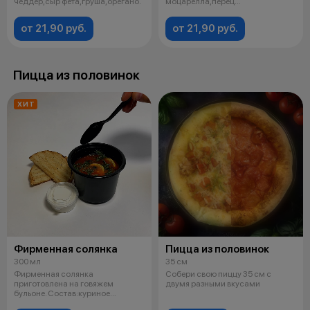
чеддер,сыр фета,груша,орегано.
моцарелла,перец
халапенью,орегано.
от 21,90 руб.
от 21,90 руб.
Пицца из половинок
ХИТ
Фирменная солянка
Пицца из половинок
300 мл
35 см
Фирменная солянка
Собери свою пиццу 35 см с
приготовлена на говяжем
двумя разными вкусами
бульоне. Состав:куриное
филе,салями,ветчина коп