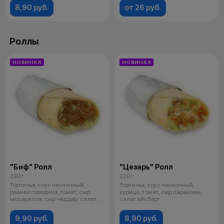
8,90 руб.
от 26 руб.
Роллы
НОВИНКА
НОВИНКА
"Биф" Ролл
"Цезарь" Ролл
230 г
220 г
Тортилья, соус чесночный,
Тортилья, соус чесночный,
рваная говядина, томат, сыр
курица, томат, сыр пармезан,
моцарелла, сыр чеддер, салат
салат айсберг.
айсбер
9,90 руб.
8,90 руб.