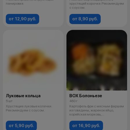
панировке.
хрустящей корочке. Рекомендуем
с соусом.
от 12,90 руб.
от 8,90 руб.
Луковые кольца
BOX Болоньезе
5 шт
460 г
Хрустящие луковые колечки.
Картофель фри с мясным фаршем
Рекомендуем с соусом.
из говядины, жареное яйцо,
корейская морковь,
маринованная к
от 5,90 руб.
от 16,90 руб.