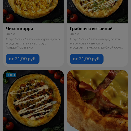
Чикен карри
Грибная с ветчиной
30 см
30 см
Соус "Ранч",ветчина,курица,сыр
Соус "Ранч",ветчина в/к, опята
моцарелла,ананас,соус
маринованные, сыр
"карри",орегано.
моцарелла,укроп,грибной соус.
от 21,90 руб.
от 21,90 руб.
ТОП