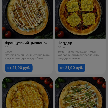
Французский цыпленок
Чеддер
30 см
30 см
Соус
Томатная основа,охотничьи
"Ранч",шампиньоны,курица,маринованный
колбаски,сыр моцарелла,сыр
лук,сыр моцарелла,грибной
чеддер,вяленые
соус,хрустящий лук,ор
томаты,маслины,перец х
от 21,90 руб.
от 21,90 руб.