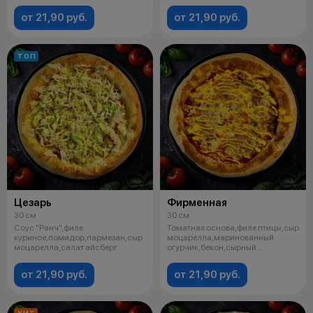
Левый сектор:Т
от 21,90 руб.
от 21,90 руб.
ТОП
Цезарь
Фирменная
30 см
30 см
Соус "Ранч",филе
Томатная основа,филе птицы,сыр
куриное,помидор,пармезан,сыр
моцарелла,маринованный
моцарелла,салат айсберг.
огурчик,бекон,сырный
соус,орегано.
от 21,90 руб.
от 21,90 руб.