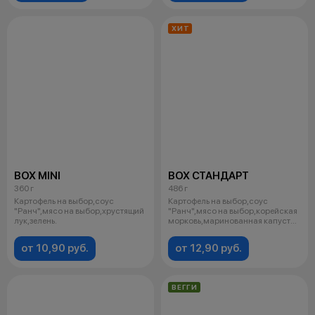
ХИТ
BOX MINI
BOX СТАНДАРТ
360 г
486 г
Картофель на выбор,соус
Картофель на выбор,соус
"Ранч",мясо на выбор,хрустящий
"Ранч",мясо на выбор,корейская
лук,зелень.
морковь,маринованная капуста
с куку
от 10,90 руб.
от 12,90 руб.
ВЕГГИ