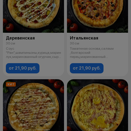
Деревенская
Итальянская
30 см
30 см
Соус
Томатнная основа,салями
"Ран",шампиньоны,курица,маринованный
,болгарский
лук,маринованный огурчик,сыр
перец,маринованный
моцарелла,охотничьи
лук,бекон,сыр
моцарелла,маслины, лу
от 21,90 руб.
от 21,90 руб.
ХИТ