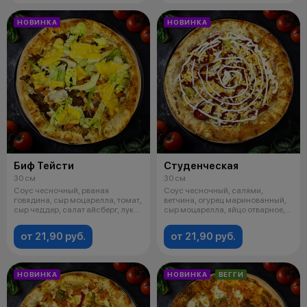
НОВИНКА
НОВИНКА
Биф Тейсти
Студенческая
30 см
30 см
Соус чесночный, рваная
Соус чесночный, салями,
говядина, сыр моцарелла, томат,
ветчина, огурец маринованный,
сыр чеддер, салат айсберг, лук
сыр моцарелла, яйцо отварное,
фри.
майоне
от 21,90 руб.
от 21,90 руб.
НОВИНКА
НОВИНКА
ВЕГГИ