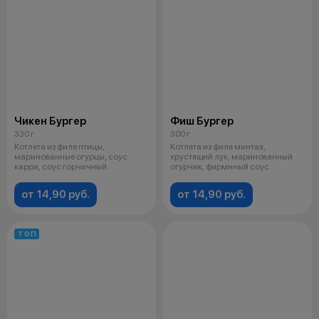
Чикен Бургер
Фиш Бургер
330 г
300 г
Котлета из филе птицы,
Котлета из филе минтая,
маринованные огурцы, соус
хрустящий лук, маринованный
карри, соус горчичный.
огурчик, фирмнный соус.
от 14,90 руб.
от 14,90 руб.
ТОП