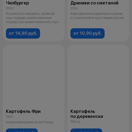
Чизбургер
Драники со сметаной
300 г
350 г
Котлета из говядины, тройной
Картофельные драники подаем
сыр чеддер, маринованные
со сметаной и хрустящим луком.
огурцы,лук маринованный,соус
сырный
от 14,90 руб.
от 10,90 руб.
Картофель Фри
Картофель
по деревенски
150 г
150 гр
не рекомендуем на доставку.