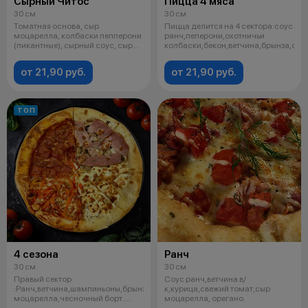
Сырный Читос
Пицца 4 мяса
30 см
30 см
Томатная основа, сыр
Пицца делится на 4 сектора:соус
моцарелла, колбаски пепперони
ранч,пеперони,охотничьи
(пикантные), сырный соус, сыр
колбаски,бекон,ветчина,брынза,сыр
чеддер, ч
от 21,90 руб.
от 21,90 руб.
ТОП
4 сезона
Ранч
30 см
30 см
Правый сектор
Соус ранч,ветчина в/
:Ранч,ветчина,шампиньоны,брынза,сыр
к,курица,свежий томат,сыр
моцарелла,чесночный борт.
моцарелла, орегано.