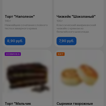
Торт "Наполеон"
Чизкейк "Шоколаный"
140 г
100 г
Нежнейшее сочетание слоёного
Классический американский
теста и заварного крема.
чизкейк с кремом из
бельгийского шоколада.
8,90 руб.
7,90 руб.
НОВИНКА
ХИТ
Торт "Мальчик
Сырники творожные