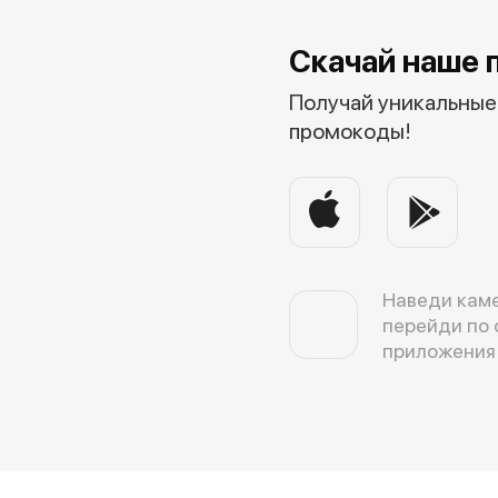
Скачай наше 
Получай уникальные 
промокоды!
Наведи каме
перейди по 
приложения