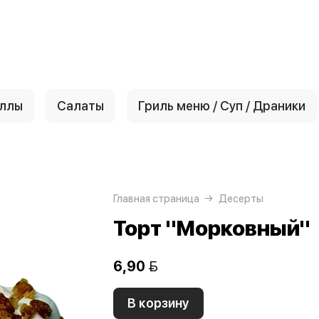
ллы
Салаты
Гриль меню / Суп / Драники
Главная страница
Десерты
Торт "Морковный"
6,90 
В корзину