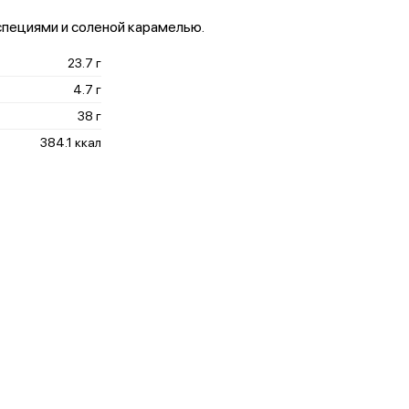
специями и соленой карамелью.
23.7 г
4.7 г
38 г
384.1 ккал