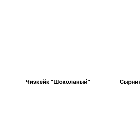
Чизкейк "Шоколаный"
Сырни