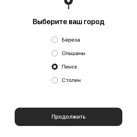
Политика конфиденциальности
Публичная оферта
Выберите ваш город
Береза
Ольшаны
Пинск
Акции, скидки, кэшбэк − в нашем приложении!
Столин
Мы используем куки.
Пользуясь сайтом, вы даёте согласие на
обработку файлов cookie вашего браузера и использование
аналитических сервисов согласно нашей
политике
конфиденциальности
.
ОК