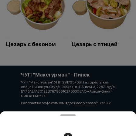
Цезарь с беконом
Цезарь с птицей
ЧУП "Максгурман" - Пинск
ЧУП "Максгурман" УНП 291735706 П.а.: Брествткая
обл., г. Пинск, ул. Студенческая, д. 11А, пом. 3, 225715 р/с
BY70ALFA30122B78790010270000 ЗАО «Альфа-Банк»
БИК ALFABY2X
Работает на эффективном ядре
Foodpicásso
ver. 3.2