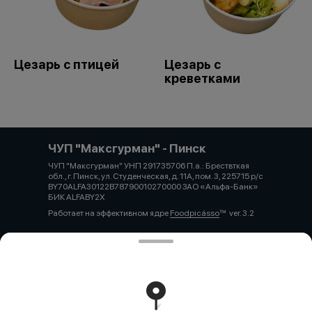
Цезарь с птицей
Цезарь с
креветками
ЧУП "Максгурман" - Пинск
ЧУП "Максгурман" УНП 291735706 П.а.: Брествткая
обл., г. Пинск, ул. Студенческая, д. 11А, пом. 3, 225715 р/с
BY70ALFA30122B78790010270000 ЗАО «Альфа-Банк»
БИК ALFABY2X
Работает на эффективном ядре
Foodpicásso
ver. 3.2
Политика конфиденциальности
Публичная оферта