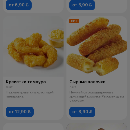
от 6,90 
от 5,90 
ХИТ
Креветки темпура
Сырные палочки
6 шт
5 шт
Нежные креветки в хрустящей
Нежный сыр моццарелла в
панировке.
хрустящей корочке. Рекомендуем
с соусом.
от 12,90 
от 8,90 