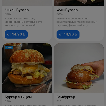
Чикен Бургер
Фиш Бургер
330 г
300 г
Котлета из филе птицы,
Котлета из филе минтая,
маринованные огурцы, соус
хрустящий лук, маринованный
карри, соус горчичный.
огурчик, фирмнный соус.
от 14,90 
от 14,90 
ТОП
Бургер с яйцом
Гамбургер
320 г
310 г
Котлета из говядины, жаренное
Котлета из говядины, двойной