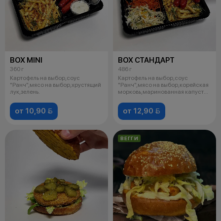
BOX MINI
BOX СТАНДАРТ
360 г
486 г
Картофель на выбор,соус
Картофель на выбор,соус
"Ранч",мясо на выбор,хрустящий
"Ранч",мясо на выбор,корейская
лук,зелень.
морковь,маринованная капуста
с куку
от 10,90 
от 12,90 
ВЕГГИ