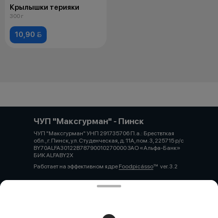
Крылышки терияки
300 г
10,90 
ЧУП "Максгурман" - Пинск
ЧУП "Максгурман" УНП 291735706 П.а.: Брествткая
обл., г. Пинск, ул. Студенческая, д. 11А, пом. 3, 225715 р/с
BY70ALFA30122B78790010270000 ЗАО «Альфа-Банк»
БИК ALFABY2X
Работает на эффективном ядре
Foodpicásso
ver. 3.2