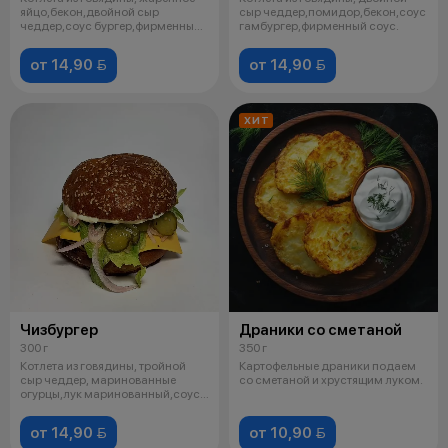
яйцо,бекон,двойной сыр
сыр чеддер,помидор,бекон,соус
чеддер,соус бургер,фирменный
гамбургер,фирменный соус.
соус.
от 14,90 
от 14,90 
ХИТ
Чизбургер
Драники со сметаной
300 г
350 г
Котлета из говядины, тройной
Картофельные драники подаем
сыр чеддер, маринованные
со сметаной и хрустящим луком.
огурцы,лук маринованный,соус
сырный
от 14,90 
от 10,90 