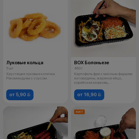
Луковые кольца
BOX Болоньезе
5 шт
460 г
Хрустящие луковые колечки.
Картофель фри с мясным фаршем
Рекомендуем с соусом.
из говядины, жареное яйцо,
корейская морковь,
маринованная к
от 5,90 
от 16,90 
ХИТ