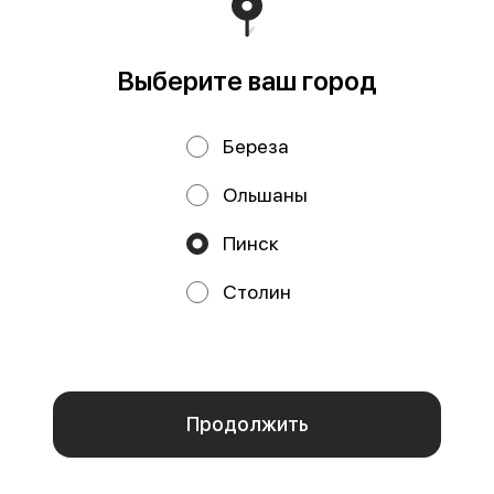
Политика конфиденциальности
Публичная оферта
Выберите ваш город
Береза
Ольшаны
Пинск
Акции, скидки, кэшбэк − в нашем приложении!
Столин
Мы используем куки.
Пользуясь сайтом, вы даёте согласие на
обработку файлов cookie вашего браузера и использование
аналитических сервисов согласно нашей
политике
конфиденциальности
.
ОК