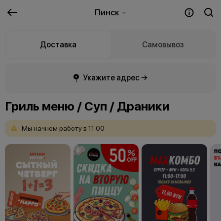
Пинск
Доставка
Самовывоз
Укажите адрес →
Гриль меню / Суп / Драники
Мы
начнем
работу
в
11:00