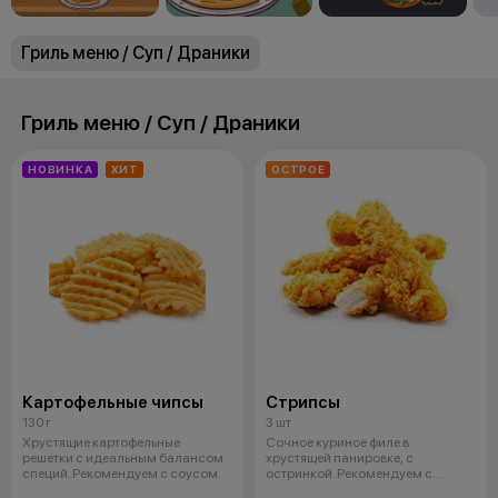
Гриль меню / Суп / Драники
Гриль меню / Суп / Драники
НОВИНКА
ХИТ
ОСТРОЕ
Картофельные чипсы
Стрипсы
130 г
3 шт
Хрустящие картофельные
Сочное куриное филе в
решетки с идеальным балансом
хрустящей панировке, с
специй. Рекомендуем с соусом.
остринкой. Рекомендуем с
соусом.