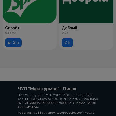
Спрайт
Добрый
0.33 мл
0,2 л
от 3 
2 
ЧУП "Максгурман" - Пинск
ЧУП "Максгурман" УНП 291735706 П.а.: Брествткая
обл., г. Пинск, ул. Студенческая, д. 11А, пом. 3, 225715 р/с
BY70ALFA30122B78790010270000 ЗАО «Альфа-Банк»
БИК ALFABY2X
Работает на эффективном ядре
Foodpicásso
ver. 3.2