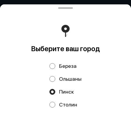
Политика конфиденциальности
Публичная оферта
Выберите ваш город
Береза
Ольшаны
Пинск
Акции, скидки, кэшбэк − в нашем приложении!
Столин
Мы используем куки.
Пользуясь сайтом, вы даёте согласие на
обработку файлов cookie вашего браузера и использование
аналитических сервисов согласно нашей
политике