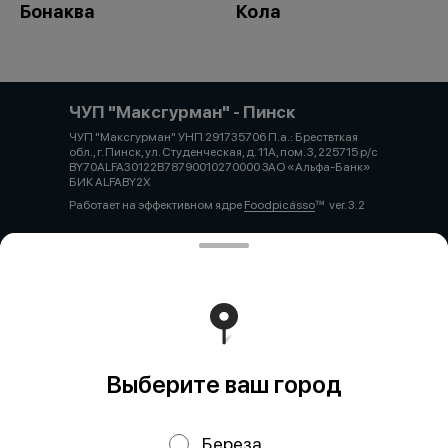
Бонаква
Кола
ЧУП "Максгурман" - Пинск
ЧУП "Максгурман" УНП 291735706 П.а.: Брествткая
обл., г. Пинск, ул. Студенческая, д. 11А, пом. 3, 225715 р/с
BY70ALFA30122B78790010270000 ЗАО «Альфа-Банк»
БИК ALFABY2X
Работает на эффективном ядре
Foodpicásso
ver. 3.2
Политика конфиденциальности
Публичная оферта
Выберите ваш город
Береза