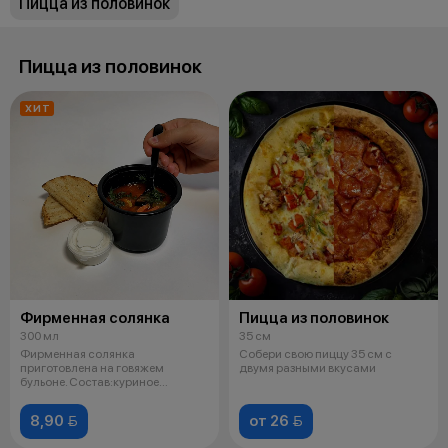
Пицца из половинок
Пицца из половинок
ХИТ
Фирменная солянка
Пицца из половинок
300 мл
35 см
Фирменная солянка
Собери свою пиццу 35 см с
приготовлена на говяжем
двумя разными вкусами
бульоне. Состав:куриное
филе,салями,ветчина коп
8,90 
от 26 