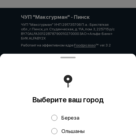
ЧУП "Максгурман" - Пинск
ЧУП "Максгурман" УНП 291735706 П.а.: Брествткая
обл., г. Пинск, ул. Студенческая, д. 11А, пом. 3, 225715 р/с
BY70ALFA30122B78790010270000 ЗАО «Альфа-Банк»
БИК ALFABY2X
Работает на эффективном ядре
Foodpicásso
ver. 3.2
Политика конфиденциальности
Публичная оферта
Выберите ваш город
Береза
Ольшаны