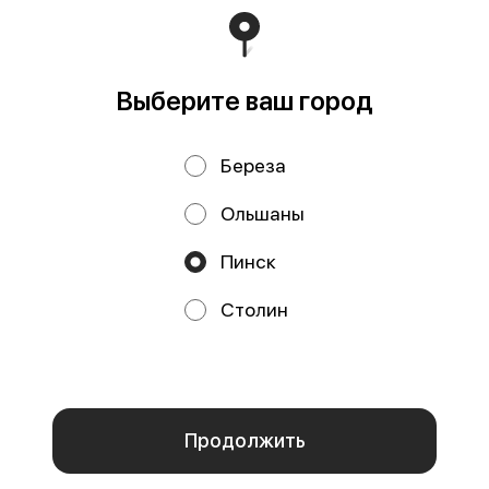
Политика конфиденциальности
Публичная оферта
Выберите ваш город
Береза
Ольшаны
Пинск
Акции, скидки, кэшбэк − в нашем приложении!
Столин
Мы используем куки.
Пользуясь сайтом, вы даёте согласие на
обработку файлов cookie вашего браузера и использование
аналитических сервисов согласно нашей
политике
конфиденциальности
.
ОК