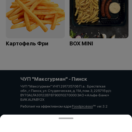
Картофель Фри
BOX MINI
ЧУП "Максгурман" - Пинск
ЧУП "Максгурман" УНП 291735706 П.а.: Брествткая
обл., г. Пинск, ул. Студенческая, д. 11А, пом. 3, 225715 р/с
BY70ALFA30122B78790010270000 ЗАО «Альфа-Банк»
БИК ALFABY2X
Работает на эффективном ядре
Foodpicásso
ver. 3.2