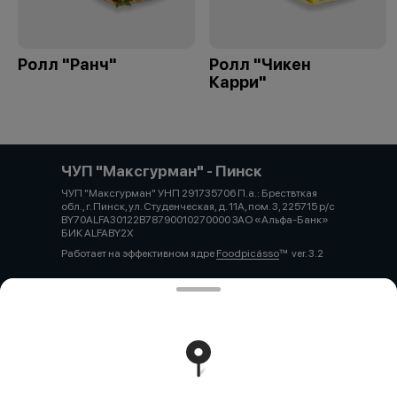
Ролл "Ранч"
Ролл "Чикен
Карри"
ЧУП "Максгурман" - Пинск
ЧУП "Максгурман" УНП 291735706 П.а.: Брествткая
обл., г. Пинск, ул. Студенческая, д. 11А, пом. 3, 225715 р/с
BY70ALFA30122B78790010270000 ЗАО «Альфа-Банк»
БИК ALFABY2X
Работает на эффективном ядре
Foodpicásso
ver. 3.2
Политика конфиденциальности
Публичная оферта