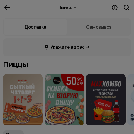
Пинск
Доставка
Самовывоз
Укажите адрес →
Пиццы