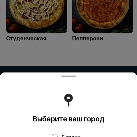
Студенческая
Пепперони
ЧАСТНОЕ ПРЕДПРИЯТИЕ "ПРИМАР
ФУД" (Рокосовского)
ЧАСТНОЕ ПРЕДПРИЯТИЕ "ПРИМАР ФУД" Адрес:
БЕЛАРУСЬ, БРЕСТСКАЯ ОБЛ., Г. ПИНСК, УЛ.
РОКОССОВСКОГО, ДОМ 23Д/2, 225715 УНП: 291838328
"Карт-счет: BY59ALFA30122E81510010270000 в BYN в
ЗАО 'Альфа-Банк', БИК: ALFABY2X"
Работает на эффективном ядре
Foodpicásso
ver. 3.2
Выберите ваш город
Береза