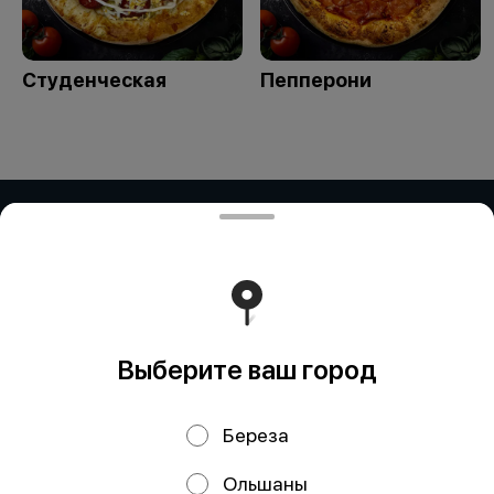
Студенческая
Пепперони
ЧАСТНОЕ ПРЕДПРИЯТИЕ "ПРИМАР
ФУД" (Рокосовского)
ЧАСТНОЕ ПРЕДПРИЯТИЕ "ПРИМАР ФУД" Адрес:
БЕЛАРУСЬ, БРЕСТСКАЯ ОБЛ., Г. ПИНСК, УЛ.
РОКОССОВСКОГО, ДОМ 23Д/2, 225715 УНП: 291838328
"Карт-счет: BY59ALFA30122E81510010270000 в BYN в
ЗАО 'Альфа-Банк', БИК: ALFABY2X"
Работает на эффективном ядре
Foodpicásso
ver. 3.2
Выберите ваш город
Береза
Политика конфиденциальности
Ольшаны