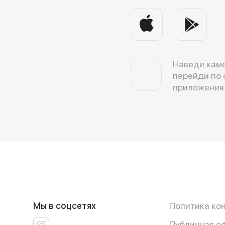
Наведи каме
перейди по 
приложения
Мы в соцсетях
Политика ко
Публичная о