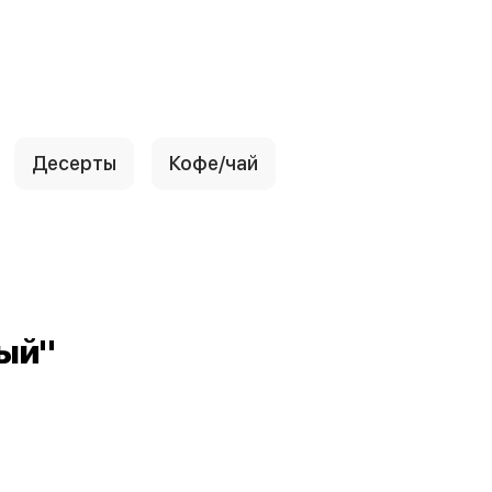
Десерты
Кофе/чай
ый"