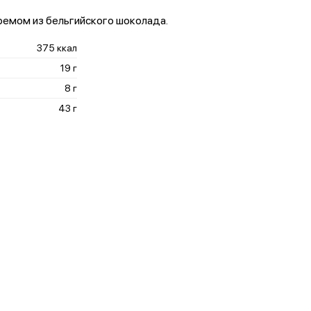
ремом из бельгийского шоколада.
375 ккал
19 г
8 г
43 г