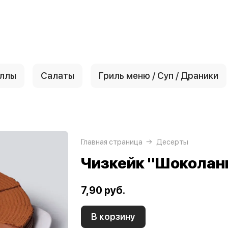
ллы
Салаты
Гриль меню / Суп / Драники
Главная страница
Десерты
Чизкейк "Шоколан
7,90 руб.
В корзину