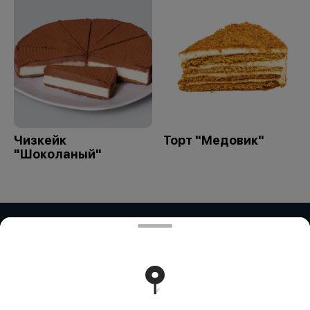
Чизкейк
Торт "Медовик"
"Шоколаный"
ЧАСТНОЕ ПРЕДПРИЯТИЕ "ПРИМАР
ФУД" (Рокосовского)
ЧАСТНОЕ ПРЕДПРИЯТИЕ "ПРИМАР ФУД" Адрес:
БЕЛАРУСЬ, БРЕСТСКАЯ ОБЛ., Г. ПИНСК, УЛ.
РОКОССОВСКОГО, ДОМ 23Д/2, 225715 УНП: 291838328
"Карт-счет: BY59ALFA30122E81510010270000 в BYN в
ЗАО 'Альфа-Банк', БИК: ALFABY2X"