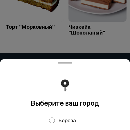
Торт "Морковный"
Чизкейк
"Шоколаный"
ЧАСТНОЕ ПРЕДПРИЯТИЕ "ПРИМАР
ФУД" (Рокосовского)
ЧАСТНОЕ ПРЕДПРИЯТИЕ "ПРИМАР ФУД" Адрес:
БЕЛАРУСЬ, БРЕСТСКАЯ ОБЛ., Г. ПИНСК, УЛ.
РОКОССОВСКОГО, ДОМ 23Д/2, 225715 УНП: 291838328
"Карт-счет: BY59ALFA30122E81510010270000 в BYN в
ЗАО 'Альфа-Банк', БИК: ALFABY2X"
Работает на эффективном ядре
Foodpicásso
ver. 3.2
Выберите ваш город
Береза