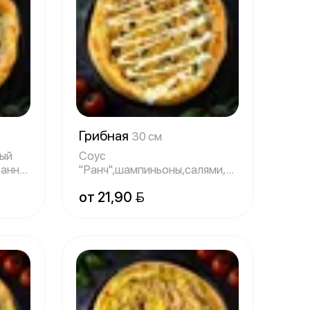
Грибная
30 см
ный
Соус
ванный
"Ранч",шампиньоны,салями,сыр
моцарелла,грибной соус,оре
от 21,90 