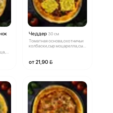
нок
Чеддер
30 см
Томатная основа,охотничьи
колбаски,сыр моцарелла,сыр
чеддер,
ица,маринованный
от 21,90 