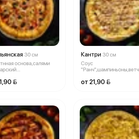
льянская
Кантри
30 см
30 см
тнная основа,салями
Соус
гарский
"Ранч",шампиньоны,ветч
ц,маринованный лук,б
моцарелла,бекон,грибн
1,90 
от 21,90 