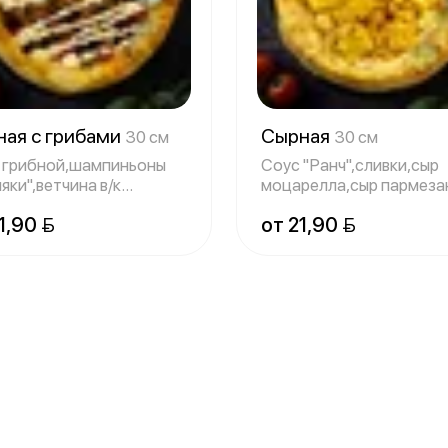
ная с грибами
Сырная
30 см
30 см
 грибной,шампиньоны
Соус "Ранч",сливки,сыр
яки",ветчина в/к
моцарелла,сыр пармеза
ерони,сыр
чеддер,сыр
1,90 
от 21,90 