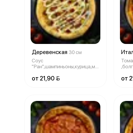
Деревенская
Ита
30 см
Соус
Тома
"Ран",шампиньоны,курица,маринованный
,бол
лук,маринованный о
пере
от 21,90 
от 2