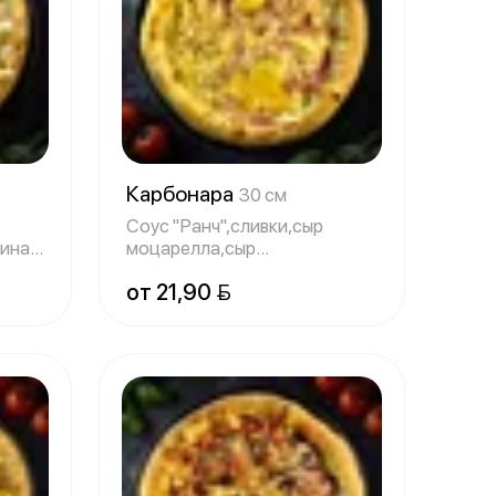
Карбонара
30 см
Соус "Ранч",сливки,сыр
ина,сыр
моцарелла,сыр
ой с
"Пармезан",бекон,яичные
от 21,90 