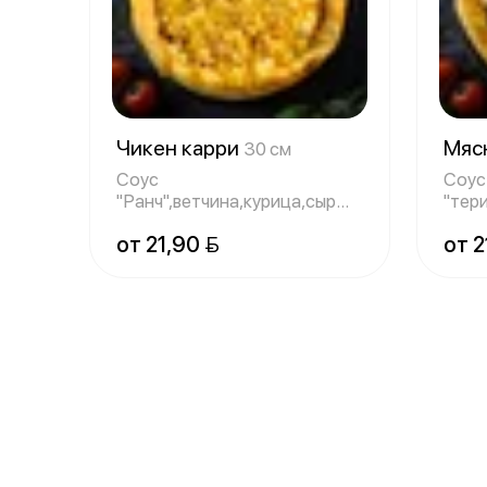
Чикен карри
Мяс
30 см
Соус
Соус
"Ранч",ветчина,курица,сыр
"тери
моцарелла,ананас,соус
,пеп
от 21,90 
от 2
"карри"