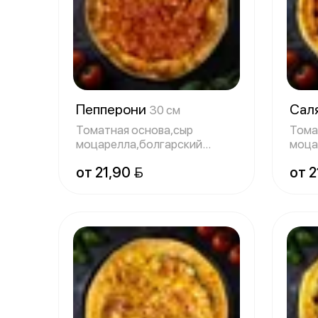
Пепперони
Сал
30 см
Томатная основа,сыр
Тома
моцарелла,болгарский
моца
перец,колбаски пепп
пепп
от 21,90 
от 2