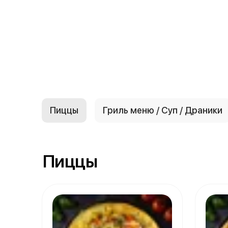
{{ textContacts }}
Пиццы
Гриль меню / Суп / Драники
Пиццы