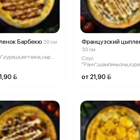
ленок Барбекю
Французский цыпле
30 см
30 см
ч",курица,ветчина,сыр
Соус
релла,маринованный
"Ранч",шампиньоны,кур
о
лук,сыр моцарелла
1,90 
от 21,90 