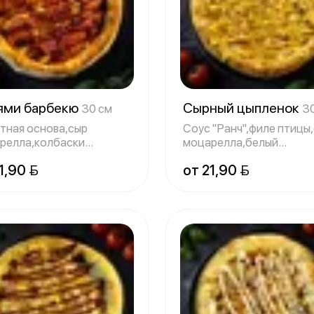
ями барбекю
Сырный цыпленок
30 см
3
тная основа,сыр
Соус "Ранч",филе птицы
релла,колбаски
моцарелла,белый
ерони,салями,охот
кунжут,сырный соу
1,90 
от 21,90 