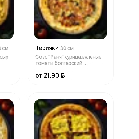
Терияки
0 см
30 см
,сыр
Соус "Ранч",курица,вяленые
томаты,болгарский
перец,сыр моцар
от 21,90 