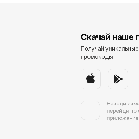
Скачай наше 
Получай уникальные 
промокоды!
Наведи каме
перейди по 
приложения