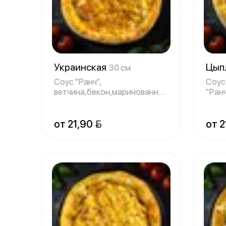
Украинская
Цып
30 см
Соус "Ранч",
Соус
ветчина,бекон,маринованный
"Ран
огурец,маринованный
моца
лук,с
от 21,90 
от 2