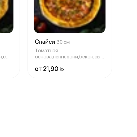
Спайси
30 см
Томатная
н,сыр
основа,пепперони,бекон,сыр
моцарелла,перец халапень
от 21,90 