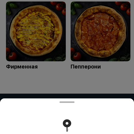
Фирменная
Пепперони
ЧУП "РоутиБел"
Частное унитарное предприятие "РоутиБел" УНП:
291894895 Номер счета в BYN: BY10 ALFA 3012 2H80
4500 1027 0000 Банк получателя: зАО «АЛЬФА-БАНК»
Адрес: Ул. Сурганова, 43-47, 220013 Минск, Республика
Беларусь SWIFT: ALFABY2X БИК: ALFABY2X УНП:
101541947