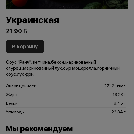
Украинская
21,90 
В корзину
Соус "Ранч", ветчина,бекон,маринованный
огурец,маринованный лук,сыр моцарелла,горчичный
соус,лук фри.
Энерг. ценность
271.21 ккал
Жиры
16.23 г
Белки
8.45 г
Углеводы
22.84 г
Мы рекомендуем