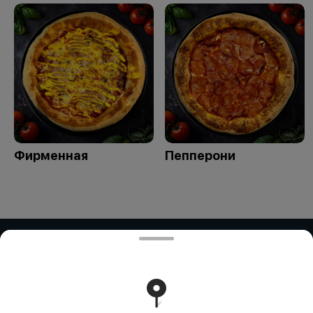
Фирменная
Пепперони
ЧУП "РоутиБел"
Частное унитарное предприятие "РоутиБел" УНП:
291894895 Номер счета в BYN: BY10 ALFA 3012 2H80
4500 1027 0000 Банк получателя: зАО «АЛЬФА-БАНК»
Адрес: Ул. Сурганова, 43-47, 220013 Минск, Республика
Беларусь SWIFT: ALFABY2X БИК: ALFABY2X УНП:
101541947