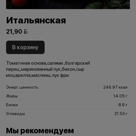
Итальянская
21,90 
В корзину
Томатнная основа,салями ,болгарский
перец,маринованный лук,бекон,сыр
моцарелла,маслины, лук фри.
Энерг. ценность
246.97 ккал
Жиры
14.05 г
Белки
8.6 г
Углеводы
21.53 г
Мы рекомендуем