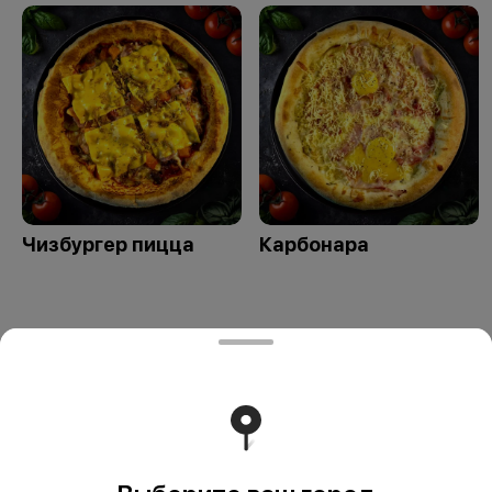
Чизбургер пицца
Карбонара
ЧТУП "ПиццаФаер" - Столин
ЧТУП "ПиццаФаер" п.а. 225503, Столин, ул.
Терешковой, 55/1 УНП 291753273 ОАО»Паритетбанк»
БИК POISBY2X Адрес Банка: 220002, г.Минск, ул
Киселева, 61А р.с. BY75POIS30120154220501933001
Работает на эффективном ядре
Foodpicásso
ver. 3.2