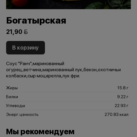
Богатырская
21,90 
В корзину
Соус "Ранч",маринованный
огурец,ветчина,маринованный лук,бекон,охотничьи
колбаски,сыр моцарелла,лук фри.
Жиры
15.8 г
Белки
9.22 г
Углеводы
22.93 г
Энерг. ценность
270.83 ккал
Мы рекомендуем