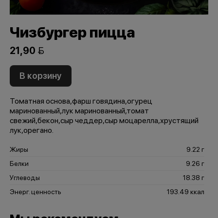
Чизбургер пицца
21,90 
В корзину
Томатная основа,фарш говядина,огурец
маринованный,лук маринованный,томат
свежий,бекон,сыр чеддер,сыр моцарелла,хрустящий
лук,орегано.
Жиры
9.22 г
Белки
9.26 г
Углеводы
18.38 г
Энерг. ценность
193.49 ккал