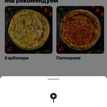
Мы рекомендуем
Карбонара
Пепперони
ЧТУП "ПиццаФаер" - Столин
ЧТУП "ПиццаФаер" п.а. 225503, Столин, ул.
Терешковой, 55/1 УНП 291753273 ОАО»Паритетбанк»
БИК POISBY2X Адрес Банка: 220002, г.Минск, ул
Киселева, 61А р.с. BY75POIS30120154220501933001