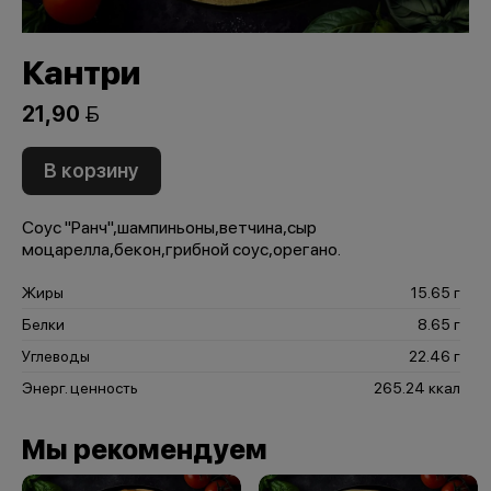
Кантри
21,90 
В корзину
Соус "Ранч",шампиньоны,ветчина,сыр
моцарелла,бекон,грибной соус,орегано.
Жиры
15.65 г
Белки
8.65 г
Углеводы
22.46 г
Энерг. ценность
265.24 ккал
Мы рекомендуем