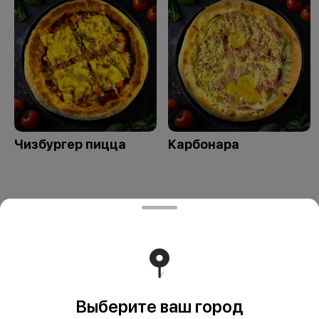
Чизбургер пицца
Карбонара
ЧТУП "ПиццаФаер" - Столин
ЧТУП "ПиццаФаер" п.а. 225503, Столин, ул.
Терешковой, 55/1 УНП 291753273 ОАО»Паритетбанк»
БИК POISBY2X Адрес Банка: 220002, г.Минск, ул
Киселева, 61А р.с. BY75POIS30120154220501933001
Работает на эффективном ядре
Foodpicásso
ver. 3.2
Выберите ваш город