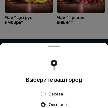
Чай "Цитрус -
Чай "Пряная
имбирь"
вишня"
ЧУП "РоутиБел"
Частное унитарное предприятие "РоутиБел" УНП:
291894895 Номер счета в BYN: BY10 ALFA 3012 2H80
4500 1027 0000 Банк получателя: зАО «АЛЬФА-БАНК»
Адрес: Ул. Сурганова, 43-47, 220013 Минск, Республика
Беларусь SWIFT: ALFABY2X БИК: ALFABY2X УНП:
101541947
Работает на эффективном ядре
Foodpicásso
ver. 3.2
Выберите ваш город
Береза
Политика конфиденциальности
Ольшаны