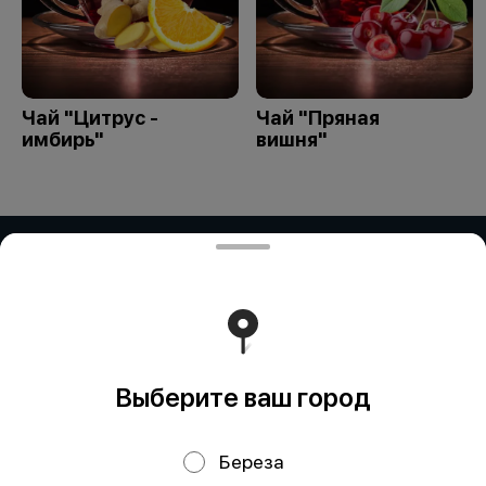
Чай "Цитрус -
Чай "Пряная
имбирь"
вишня"
ЧУП "РоутиБел"
Частное унитарное предприятие "РоутиБел" УНП:
291894895 Номер счета в BYN: BY10 ALFA 3012 2H80
4500 1027 0000 Банк получателя: зАО «АЛЬФА-БАНК»
Адрес: Ул. Сурганова, 43-47, 220013 Минск, Республика
Беларусь SWIFT: ALFABY2X БИК: ALFABY2X УНП:
101541947
Работает на эффективном ядре
Foodpicásso
ver. 3.2
Выберите ваш город
Береза