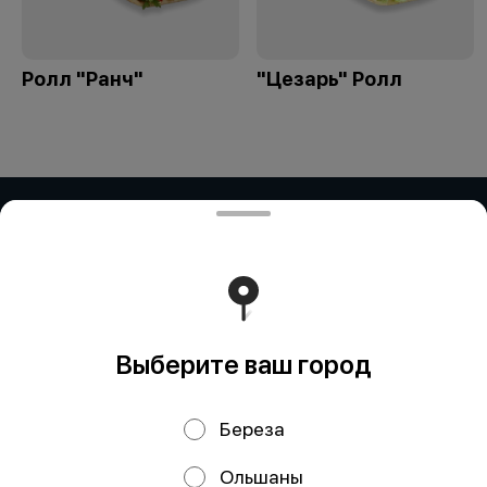
Ролл "Ранч"
"Цезарь" Ролл
ЧАСТНОЕ ПРЕДПРИЯТИЕ "ПРИМАР
ФУД" (Рокосовского)
ЧАСТНОЕ ПРЕДПРИЯТИЕ "ПРИМАР ФУД" Адрес:
БЕЛАРУСЬ, БРЕСТСКАЯ ОБЛ., Г. ПИНСК, УЛ.
РОКОССОВСКОГО, ДОМ 23Д/2, 225715 УНП: 291838328
"Карт-счет: BY59ALFA30122E81510010270000 в BYN в
ЗАО 'Альфа-Банк', БИК: ALFABY2X"
Работает на эффективном ядре
Foodpicásso
ver. 3.2
Выберите ваш город
Береза
Политика конфиденциальности
Ольшаны