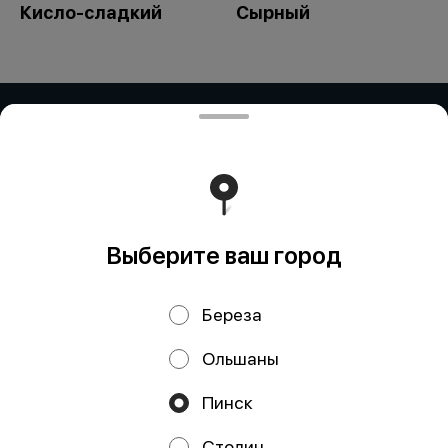
Кисло-сладкий
Сырный
ЧАСТНОЕ ПРЕДПРИЯТИЕ "ПРИМАР
ФУД" (Рокосовского)
ЧАСТНОЕ ПРЕДПРИЯТИЕ "ПРИМАР ФУД" Адрес:
БЕЛАРУСЬ, БРЕСТСКАЯ ОБЛ., Г. ПИНСК, УЛ.
РОКОССОВСКОГО, ДОМ 23Д/2, 225715 УНП: 291838328
"Карт-счет: BY59ALFA30122E81510010270000 в BYN в
ЗАО 'Альфа-Банк', БИК: ALFABY2X"
Работает на эффективном ядре
Foodpicásso
ver. 3.2
Выберите ваш город
Береза
Политика конфиденциальности
Ольшаны
Публичная оферта
Пинск
Акции, скидки, кэшбэк − в нашем приложении!
Столин