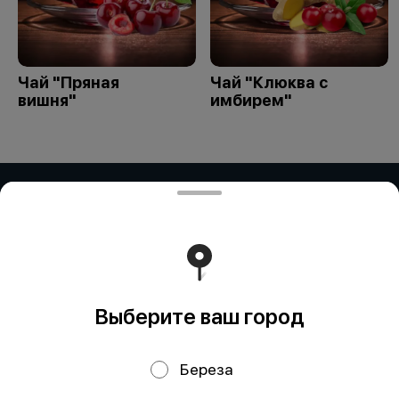
Чай "Пряная
Чай "Клюква с
вишня"
имбирем"
ЧАСТНОЕ ПРЕДПРИЯТИЕ "ПРИМАР
ФУД" (Рокосовского)
ЧАСТНОЕ ПРЕДПРИЯТИЕ "ПРИМАР ФУД" Адрес:
БЕЛАРУСЬ, БРЕСТСКАЯ ОБЛ., Г. ПИНСК, УЛ.
РОКОССОВСКОГО, ДОМ 23Д/2, 225715 УНП: 291838328
"Карт-счет: BY59ALFA30122E81510010270000 в BYN в
ЗАО 'Альфа-Банк', БИК: ALFABY2X"
Работает на эффективном ядре
Foodpicásso
ver. 3.2
Выберите ваш город
Береза