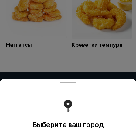
Наггетсы
Креветки темпура
ЧАСТНОЕ ПРЕДПРИЯТИЕ "ПРИМАР
ФУД" (Рокосовского)
ЧАСТНОЕ ПРЕДПРИЯТИЕ "ПРИМАР ФУД" Адрес:
БЕЛАРУСЬ, БРЕСТСКАЯ ОБЛ., Г. ПИНСК, УЛ.
РОКОССОВСКОГО, ДОМ 23Д/2, 225715 УНП: 291838328
"Карт-счет: BY59ALFA30122E81510010270000 в BYN в
ЗАО 'Альфа-Банк', БИК: ALFABY2X"
Работает на эффективном ядре
Foodpicásso
ver. 3.2
Выберите ваш город