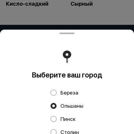
Кисло-сладкий
Сырный
ЧУП "РоутиБел"
Частное унитарное предприятие "РоутиБел" УНП:
291894895 Номер счета в BYN: BY10 ALFA 3012 2H80
4500 1027 0000 Банк получателя: зАО «АЛЬФА-БАНК»
Адрес: Ул. Сурганова, 43-47, 220013 Минск, Республика
Беларусь SWIFT: ALFABY2X БИК: ALFABY2X УНП:
101541947
Работает на эффективном ядре
Foodpicásso
ver. 3.2
Выберите ваш город
Береза
Политика конфиденциальности
Ольшаны
Публичная оферта
Пинск
Акции, скидки, кэшбэк − в нашем приложении!
Столин