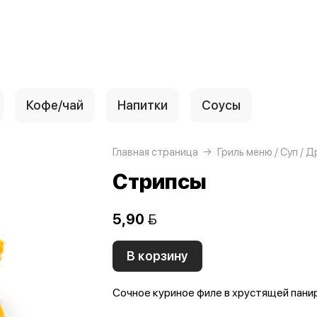
Кофе/чай
Напитки
Соусы
Главная страница
Гриль меню / Суп / 
Стрипсы
5,90 
В корзину
Сочное куриное филе в хрустящей панир