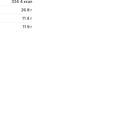
334.4 ккал
26.8 г
11.4 г
11.9 г