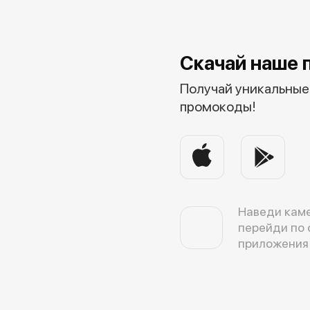
Скачай наше 
Получай уникальные 
промокоды!
Наведи каме
перейди по 
приложения