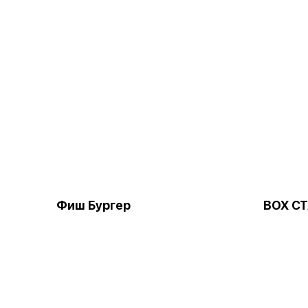
Фиш Бургер
BOX С