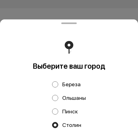
ЧТУП "ПиццаФаер" - Столин
ЧТУП "ПиццаФаер" п.а. 225503, Столин, ул.
Терешковой, 55/1 УНП 291753273 ОАО»Паритетбанк»
БИК POISBY2X Адрес Банка: 220002, г.Минск, ул
Киселева, 61А р.с. BY75POIS30120154220501933001
Работает на эффективном ядре
Foodpicásso
ver. 3.2
Выберите ваш город
Береза
Политика конфиденциальности
Ольшаны
Публичная оферта
Пинск
Акции, скидки, кэшбэк − в нашем приложении!
Столин