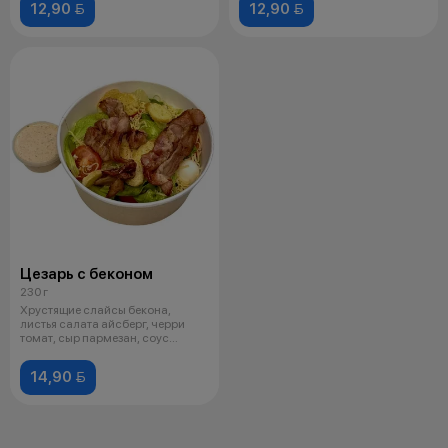
12,90 
12,90 
Цезарь с беконом
230 г
Хрустящие слайсы бекона,
листья салата айсберг, черри
томат, сыр пармезан, соус
цезарь, пе
14,90 