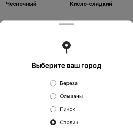
Чесночный
Кисло-сладкий
ЧТУП "ПиццаФаер" - Столин
ЧТУП "ПиццаФаер" п.а. 225503, Столин, ул.
Терешковой, 55/1 УНП 291753273 ОАО»Паритетбанк»
БИК POISBY2X Адрес Банка: 220002, г.Минск, ул
Киселева, 61А р.с. BY75POIS30120154220501933001
Работает на эффективном ядре
Foodpicásso
ver. 3.2
Выберите ваш город
Береза
Политика конфиденциальности
Ольшаны
Публичная оферта
Пинск
Акции, скидки, кэшбэк − в нашем приложении!
Столин